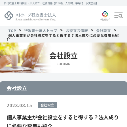
日行政書士無料相談・法人設立・在留資格【日本橋、人形町、茅場町、水天宮前】
>
>
>
>
TOP
行政書士法人トップ
お役立ち情報
会社設立
個人事業主が会社設立をすると得する？法人成りに必要な費用も紹
介
会社設立
COLUMN
会社設立
2023.08.15
会社設立
個人事業主が会社設立をすると得する？法人成り
に必要な費用も紹介