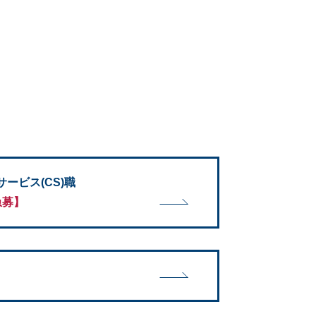
ービス(CS)職
急募】