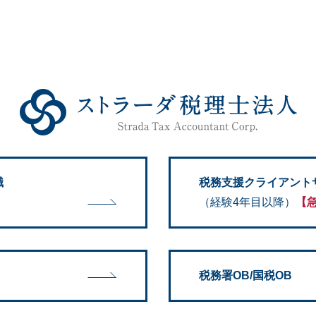
職
税務支援クライアントサ
（経験4年目以降）
【
税務署OB/国税OB