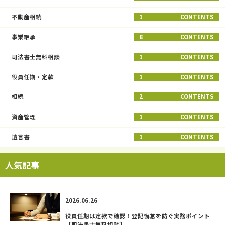
不動産相続
1
CONTENTS
事業継承
8
CONTENTS
司法書士無料相談
1
CONTENTS
役員任期・定款
1
CONTENTS
相続
2
CONTENTS
資産管理
1
CONTENTS
遺言書
1
CONTENTS
人気記事
2026.06.26
役員任期は定款で確認！登記懈怠を防ぐ実務ポイント
【司法書士無料相談】