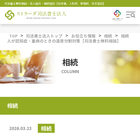
司法書士無料相談・法人設立・相続登記【日本橋、人形町、茅場町、水天宮前】
>
>
>
>
TOP
司法書士法人トップ
お役立ち情報
相続
相続
人が認知症・重病のときの遺産分割対策【司法書士無料相談】
相続
COLUMN
相続
相続
2026.03.23