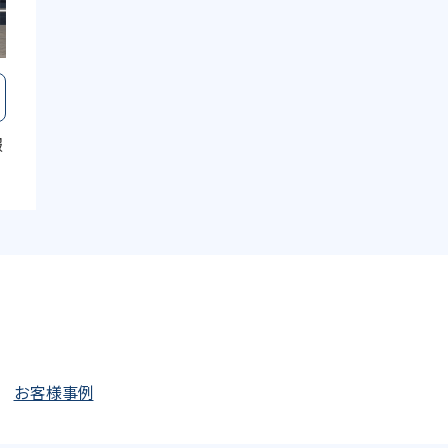
報
・
ら
特
の
お客様事例