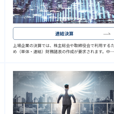
連結決算
上場企業の決算では、株主総会や取締役会で利用する
め（単体・連結）財務諸表の作成が要求されます。中
企業においても子会社や関連会社がある場合、経営グ
ープ全体の業績を把握することを銀行などから求めら
ることもあります。また、グループ全体の業績を管理
ることは経営上の判断を行うにあたりとても重要なこ
です。しかしながら、連結決算処理は特殊な会計処理
あるため、なかなか独自で行うことはできません。弊
では、連結決算作業の経験豊富な公認会計士、税理士
が、お客様の連結決算処理を全面的にサポートいたし
す。