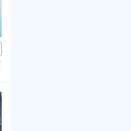
サ
を
せ
期
せ