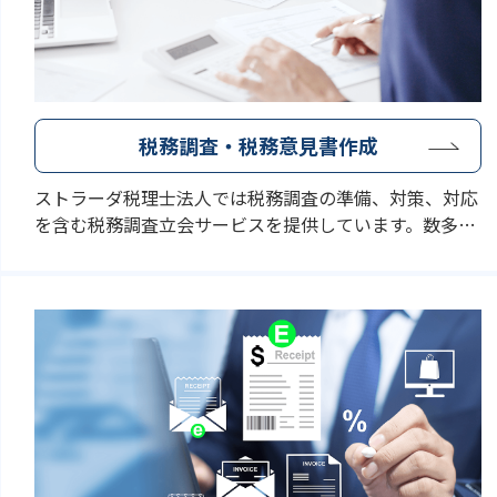
税務調査・税務意見書作成
ストラーダ税理士法人では税務調査の準備、対策、対応
を含む税務調査立会サービスを提供しています。数多く
の税務調査を経験してきた交渉力のある税理士が税務調
査に立ち会い、納税者の立場になって税務当局と対峙し
調査官の誤解を正してまいります。また、各種税務論点
について国税局や税務署への事前相談を行い、クライア
ントの税務ポリシー決定のサポートさせていただいてお
ります。同時に、税務当局から明確な回答が得られない
場合には、専門家として税務意見書の作成を行っており
ます。