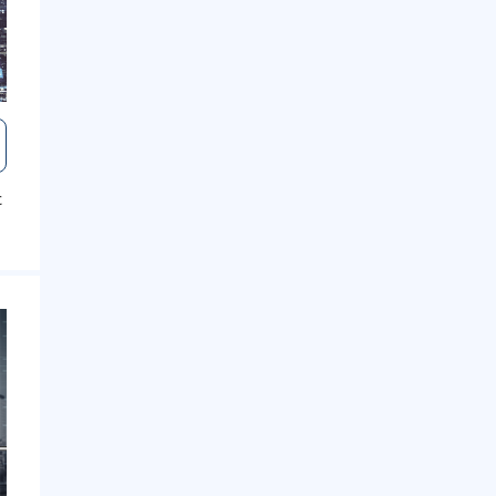
た
小
ル
れ
す
と
で
社
ま