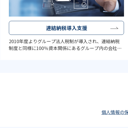
連結納税導入支援
2010年度よりグループ法人税制が導入され、連結納税
制度と同様に100％資本関係にあるグループ内の会社の
資産譲渡損益が繰り延べられることになりました。ま
た、連結納税制度を導入した場合、子会社の繰越欠損金
の切り捨ての要件が緩和されました。連結納税制度を導
入しない場合の相違が少なくなったことで、グループ会
社同士の損益通算といった連結納税特有のメリットを得
るべきであると考えております。ストラーダ税理士法人
の連結納税に精通する専門スタッフが、クライアントの
連結納税の導入及び運用に課するご支援を行います。
個人情報の