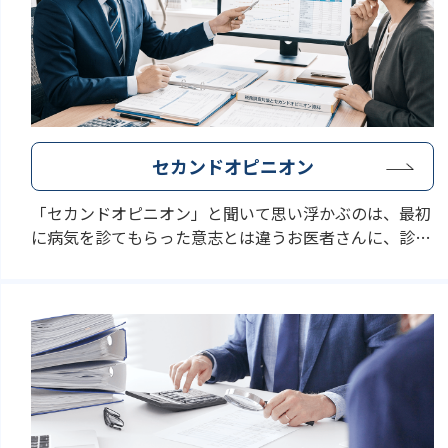
セカンドオピニオン
「セカンドオピニオン」と聞いて思い浮かぶのは、最初
に病気を診てもらった意志とは違うお医者さんに、診察
を頼むこと。そのセカンドオピニオンが、税理士に対し
ても割と普通に行われているのをご存じでしょうか。ス
トラーダ税理士法人は、複数の士業が協力してサービス
を提供することが可能です。相続対策や事業承継、各種
業界に対する知見、補助金や助成金、税務調査、経営コ
ンサルティング等に精通していますので、専門性の高い
意見が欲しい方は、お問い合わせください。