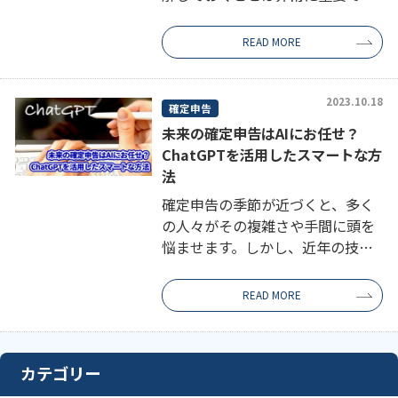
す。この記事では、様々な副業形
態における確定申告の義務や、注
READ MORE
意すべき「20万円ライン」につい
て解説し、適切な申告を行うため
のポイントを […]
2023.10.18
確定申告
未来の確定申告はAIにお任せ？
ChatGPTを活用したスマートな方
法
確定申告の季節が近づくと、多く
の人々がその複雑さや手間に頭を
悩ませます。しかし、近年の技術
の進化により、この手続きをサポ
ートする新しい方法が登場してい
READ MORE
ます。 その筆頭として、
AI「ChatGPT」の名前が挙がるで
しょう。 […]
カテゴリー