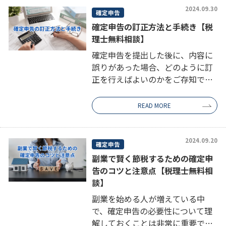
すく解説し […]
2024.09.30
確定申告
確定申告の訂正方法と手続き【税
理士無料相談】
確定申告を提出した後に、内容に
誤りがあった場合、どのように訂
正を行えばよいのかをご存知でし
ょうか？この記事では、確定申告
の期限前と期限後における訂正方
READ MORE
法や手続きについて詳しく解説し
ます。 確定申告の期限前の訂正 確
定申告 […]
2024.09.20
確定申告
副業で賢く節税するための確定申
告のコツと注意点【税理士無料相
談】
副業を始める人が増えている中
で、確定申告の必要性について理
解しておくことは非常に重要で