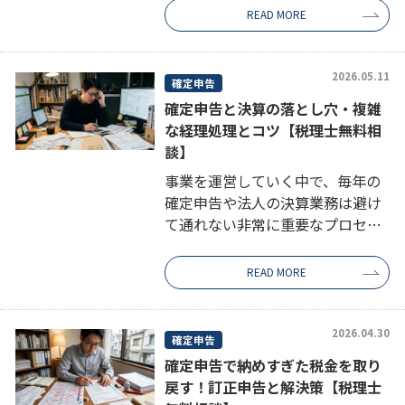
る方は少なくありません。補助金
READ MORE
の取り扱いは、住宅ローン控除
（住宅借入金等特別控除）の計算
にも影響する […]
2026.05.11
確定申告
確定申告と決算の落とし穴・複雑
な経理処理とコツ【税理士無料相
談】
事業を運営していく中で、毎年の
確定申告や法人の決算業務は避け
て通れない非常に重要なプロセス
です。起業したての個人事業主で
あっても、長年経営を続けている
READ MORE
法人企業であっても、一年に一度
必ず訪れるこの税務手続きは、企
業の財務的 […]
2026.04.30
確定申告
確定申告で納めすぎた税金を取り
戻す！訂正申告と解決策【税理士