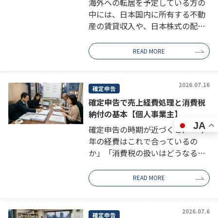
海外への転居を予定している方の
中には、日本国内に所有する不動
産の賃貸収入や、日本株式の配当
収入について、税務上どのように
対応すればよいか迷う方が少なく
READ MORE
ありません。海外在住 確定申告 納
税管理人という組み合わせで情報
を探す […]
2026.07.16
確定申告
確定申告で売上経費処理と消費税
納付の基本【個人事業主】
JA
確定申告の時期が近づくと、「今
年の経費はこれで合っているの
か」「消費税の扱いはどうなるの
か」といった疑問が浮かぶ方も多
いのではないでしょうか。特に個
READ MORE
人事業主の場合、売上の種類が多
岐にわたったり、資金が一時的に
口座を経由し […]
2026.07.6
確定申告