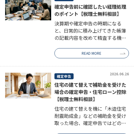
確定申告前に確認したい経理処理
のポイント【税理士無料相談】
決算期や確定申告の時期になる
と、日常的に積み上げてきた帳簿
の記載内容を改めて精査する機会
が訪れます。その過程で、キャッ
シュレス決済による売上の分類が
READ MORE
曖昧になっていたり、未収入金と
して長期間計上されたまま回収の
見通しが立っ […]
2026.06.26
確定申告
住宅の建て替えで補助金を受けた
場合の確定申告・住宅ローン控除
【税理士無料相談】
住宅の建て替えを機に「木造住宅
耐震助成金」などの補助金を受け
取った場合、確定申告ではどのよ
うに処理すればよいのか、迷われ