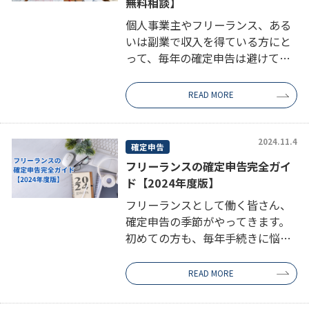
無料相談】
個人事業主やフリーランス、ある
いは副業で収入を得ている方にと
って、毎年の確定申告は避けて通
れない重要な手続きです。しか
し、複雑な税法やシステムの仕様
READ MORE
を完全に理解して申告を行うこと
は非常に難しく、時には計算ミス
や経費の計上 […]
2024.11.4
確定申告
フリーランスの確定申告完全ガイ
ド【2024年度版】
フリーランスとして働く皆さん、
確定申告の季節がやってきます。
初めての方も、毎年手続きに悩む
方も、このガイドを読めば安心し
て取り組めます。確定申告の基本
READ MORE
から実践的なノウハウまで、ステ
ップ・バイ・ステップでわかりや